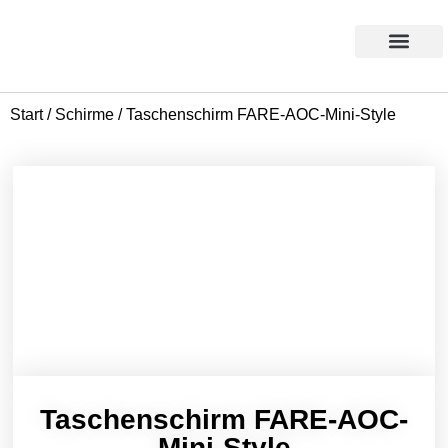
Products search
Aktion des Monats
Start
/
Schirme
/ Taschenschirm FARE-AOC-Mini-Style
Taschenschirm FARE-AOC-
Mini-Style