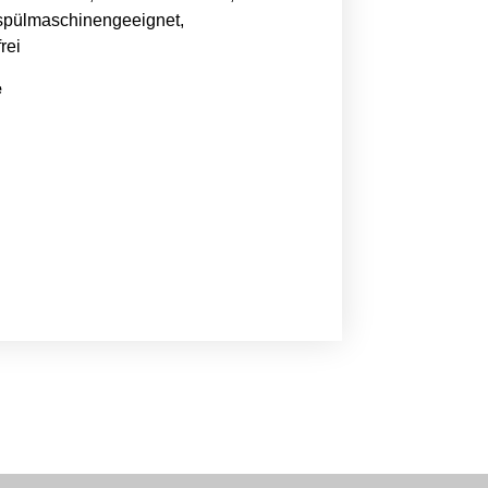
 spülmaschinengeeignet,
rei
e