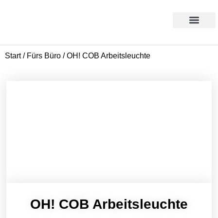
Products search
Aktion des Monats
Start
/
Fürs Büro
/ OH! COB Arbeitsleuchte
OH! COB Arbeitsleuchte