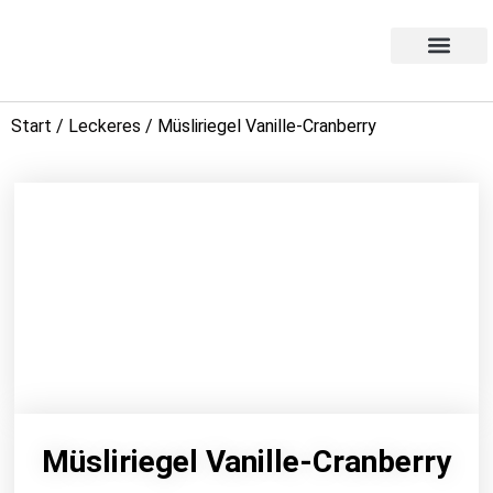
Products search
Aktion des Monats
Start
/
Leckeres
/ Müsliriegel Vanille-Cranberry
Müsliriegel Vanille-Cranberry