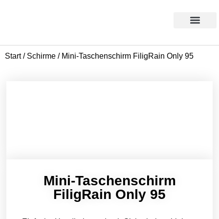
Products search
Aktion des Monats
Start
/
Schirme
/ Mini-Taschenschirm FiligRain Only 95
Mini-Taschenschirm
FiligRain Only 95