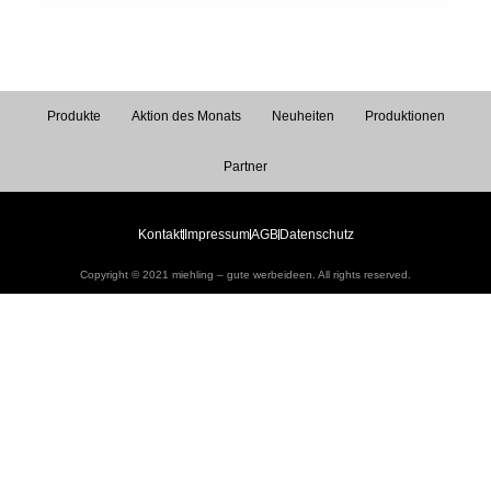
Produkte
Aktion des Monats
Neuheiten
Produktionen
Partner
Kontakt
Impressum
AGB
Datenschutz
Copyright © 2021 miehling – gute werbeideen. All rights reserved.