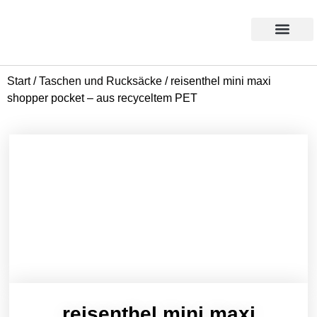
Products search
Aktion des Monats
Start
/
Taschen und Rucksäcke
/ reisenthel mini maxi
shopper pocket – aus recyceltem PET
reisenthel mini maxi