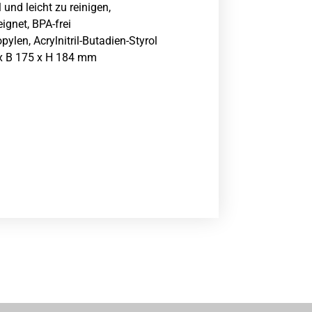
 und leicht zu reinigen,
gnet, BPA-frei
ylen, Acrylnitril-Butadien-Styrol
B 175 x H 184 mm