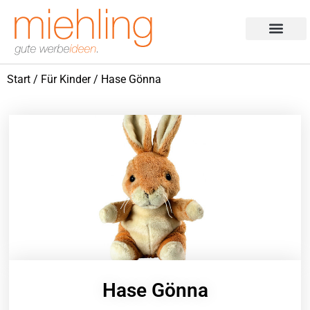
Products search
Aktion des Monats
Start
/
Für Kinder
/ Hase Gönna
Hase Gönna