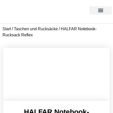
Products search
Aktion des Monats
Start
/
Taschen und Rucksäcke
/ HALFAR Notebook-
Rucksack Reflex
HALFAR Notebook-