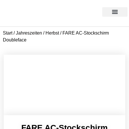
Products search
Aktion des Monats
Start
/
Jahreszeiten
/
Herbst
/ FARE AC-Stockschirm
Doubleface
FARE AC-Stockschirm