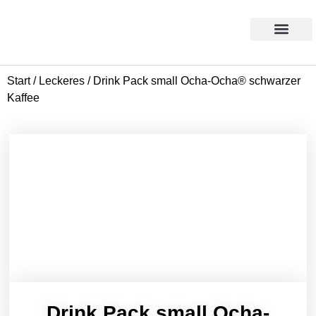
Products search
Aktion des Monats
Start
/
Leckeres
/ Drink Pack small Ocha-Ocha® schwarzer
Kaffee
Drink Pack small Ocha-